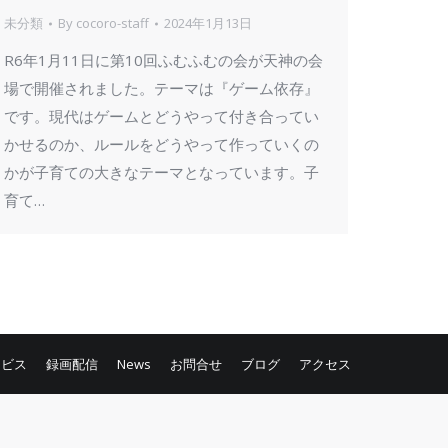
未分類
By
cocoro-staff
2024年1月13日
R6年1月11日に第10回ふむふむの会が天神の会
場で開催されました。テーマは『ゲーム依存』
です。現代はゲームとどうやって付き合ってい
かせるのか、ルールをどうやって作っていくの
かが子育ての大きなテーマとなっています。子
育て…
ービス
録画配信
News
お問合せ
ブログ
アクセス