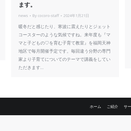
ます。
news
By
cocoro-staff
2024年1月21日
暖冬だと感じたり、寒波に震えたりとジェット
す。
コースターのような気候ですね。来年度も『マ
マと子どもの♡を育む子育て教室』を福岡天神
地区で毎月開催予定です。毎回違う分野の専門
家より子育てについてのテーマで講義をしてい
ただきます…
ホーム
ご紹介
サ