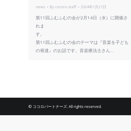
news
By
cocoro-staff
2024年1月21日
第11回ふむふむの会が2月14日（水）に開催さ
れま
第11回ふむふむの会のテーマは『音楽を子ども
の発達』のお話です。音楽療法士さん…
© ココロパートナーズ. All rights reserved.