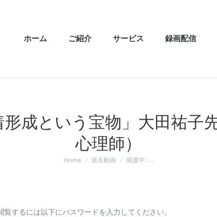
ホーム
ご紹介
サービス
録画配信
愛着形成という宝物」大田祐子
心理師）
Home
過去動画
保護中: …
You are here:
閲覧するには以下にパスワードを入力してください。