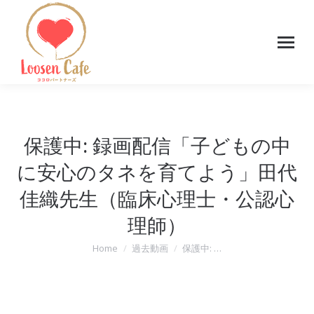
保護中: 録画配信「子どもの中
に安心のタネを育てよう」田代
佳織先生（臨床心理士・公認心
理師）
Home
過去動画
保護中: …
You are here: