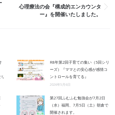
ー
心理療法の会『構成的エンカウンタ
Next
ー』を開催いたしました。
post:
け
R8年第2回子育ての集い（5回シリ
方
ーズ）『ママとの安心感が感情コ
なりました♡
ントロールを育てる』
2026年5月6日
催
第27回ふむふむ勉強会が7月2日
～
（水）福岡、7月5日（土）朝倉で
開催されます。