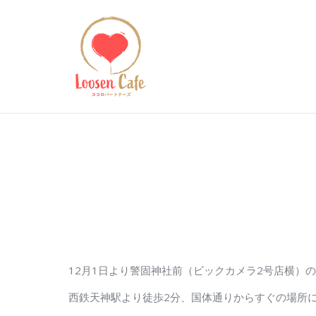
12月1日より警固神社前（ビックカメラ2号店横）のib
西鉄天神駅より徒歩2分、国体通りからすぐの場所