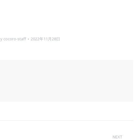
By
cocoro-staff
2022年11月28日
NEXT