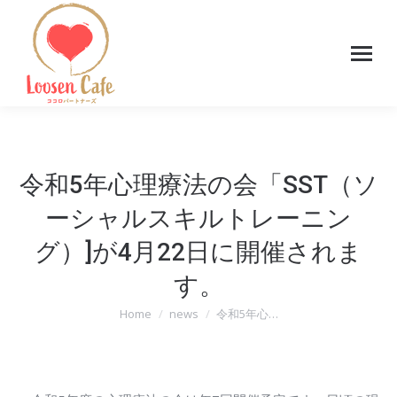
令和5年心理療法の会「SST（ソ
ーシャルスキルトレーニン
グ）]が4月22日に開催されま
す。
Home
news
令和5年心…
You are here: