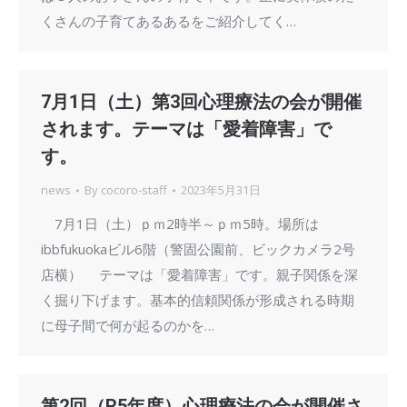
くさんの子育てあるあるをご紹介してく…
7月1日（土）第3回心理療法の会が開催
されます。テーマは「愛着障害」で
す。
news
By
cocoro-staff
2023年5月31日
7月1日（土）ｐｍ2時半～ｐｍ5時。場所は
ibbfukuokaビル6階（警固公園前、ビックカメラ2号
店横） テーマは「愛着障害」です。親子関係を深
く掘り下げます。基本的信頼関係が形成される時期
に母子間で何が起るのかを…
第2回（R5年度）心理療法の会が開催さ