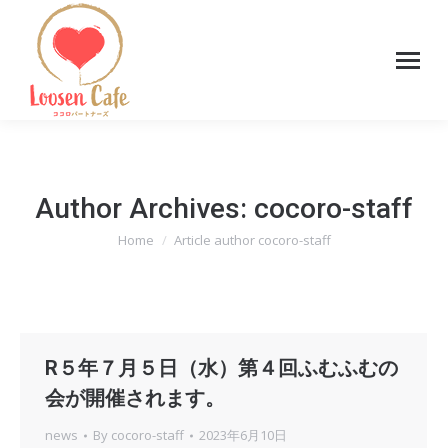
Author Archives:
cocoro-staff
Home
Article author cocoro-staff
You are here:
R５年７月５日（水）第４回ふむふむの
会が開催されます。
news
By
cocoro-staff
2023年6月10日